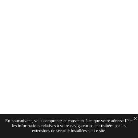
×
En poursuivant, vous comprenez et consentez à ce que votre adresse IP et
les informations relatives à votre navigateur soient traitées par les
extensions de sécurité installées sur ce site.