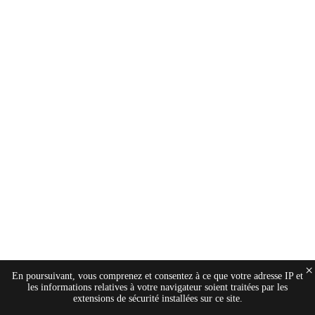
×
En poursuivant, vous comprenez et consentez à ce que votre adresse IP et
les informations relatives à votre navigateur soient traitées par les
extensions de sécurité installées sur ce site.