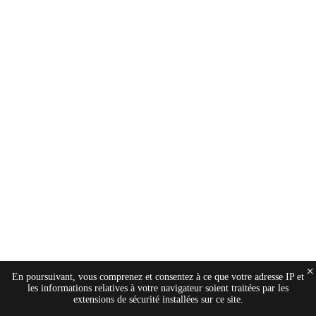
×
En poursuivant, vous comprenez et consentez à ce que votre adresse IP et
les informations relatives à votre navigateur soient traitées par les
extensions de sécurité installées sur ce site.