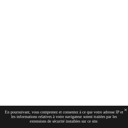
×
En poursuivant, vous comprenez et consentez à ce que votre adresse IP et
les informations relatives à votre navigateur soient traitées par les
extensions de sécurité installées sur ce site.