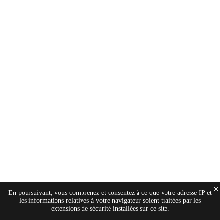
×
En poursuivant, vous comprenez et consentez à ce que votre adresse IP et
les informations relatives à votre navigateur soient traitées par les
extensions de sécurité installées sur ce site.