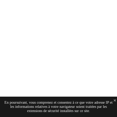
×
En poursuivant, vous comprenez et consentez à ce que votre adresse IP et
les informations relatives à votre navigateur soient traitées par les
extensions de sécurité installées sur ce site.