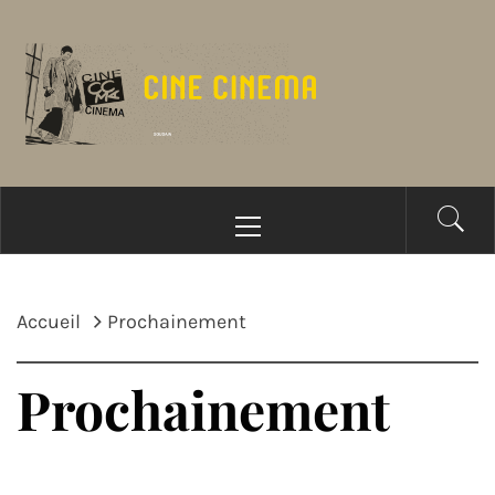
Passer
au
contenu
Menu
principal
Accueil
Prochainement
Prochainement