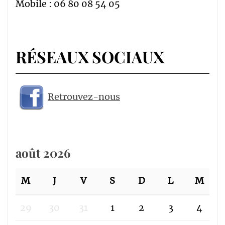
Mobile : 06 80 08 54 05
RÉSEAUX SOCIAUX
Retrouvez-nous
août 2026
M
J
V
S
D
L
M
29
30
31
1
2
3
4