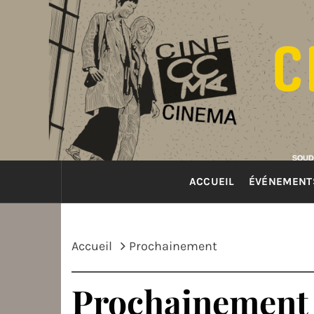
Passer
au
contenu
ACCUEIL
ÉVÉNEMENT
Accueil
Prochainement
Prochainement