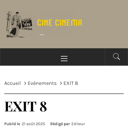
Passer
au
contenu
Menu
principal
Accueil
Evènements
EXIT 8
EXIT 8
Publié le
21 août 2025
Rédigé par
Editeur