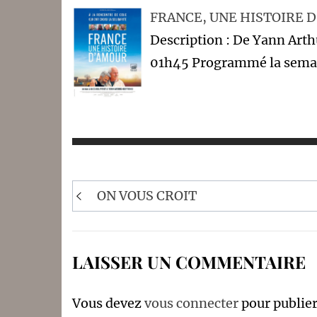
FRANCE, UNE HISTOIRE 
Description : De Yann Ar
01h45 Programmé la semai
Navigation
ON VOUS CROIT
de
l’article
LAISSER UN COMMENTAIRE
Vous devez
vous connecter
pour publie