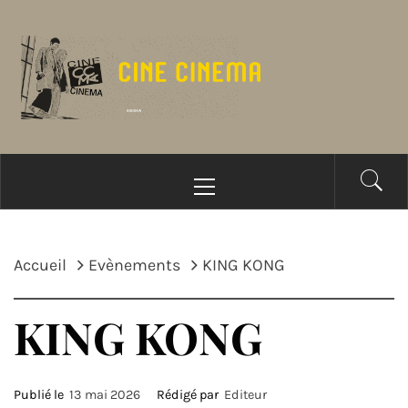
Passer
au
contenu
Menu
principal
Accueil
Evènements
KING KONG
KING KONG
Publié le
13 mai 2026
Rédigé par
Editeur