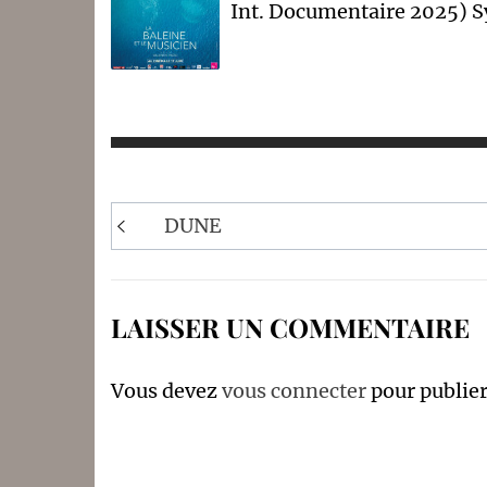
Int. Documentaire 2025) 
Navigation
DUNE
de
l’article
LAISSER UN COMMENTAIRE
Vous devez
vous connecter
pour publie