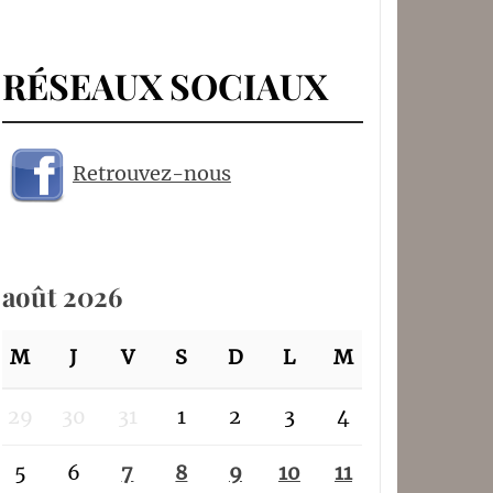
RÉSEAUX SOCIAUX
Retrouvez-nous
août 2026
M
J
V
S
D
L
M
29
30
31
1
2
3
4
5
6
7
8
9
10
11