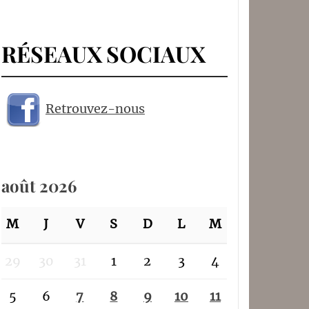
RÉSEAUX SOCIAUX
Retrouvez-nous
août 2026
M
J
V
S
D
L
M
29
30
31
1
2
3
4
5
6
7
8
9
10
11