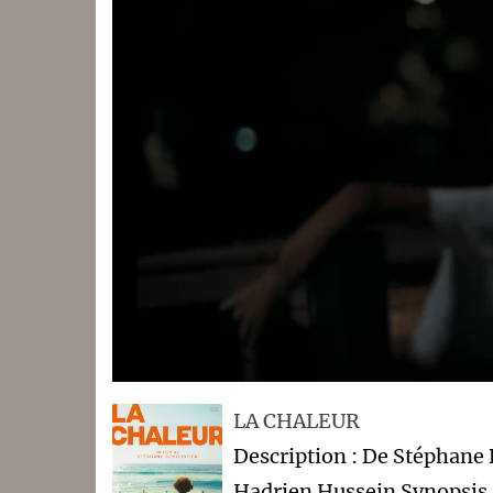
LA CHALEUR
Description : De Stéphane 
Hadrien Hussein Synopsis :