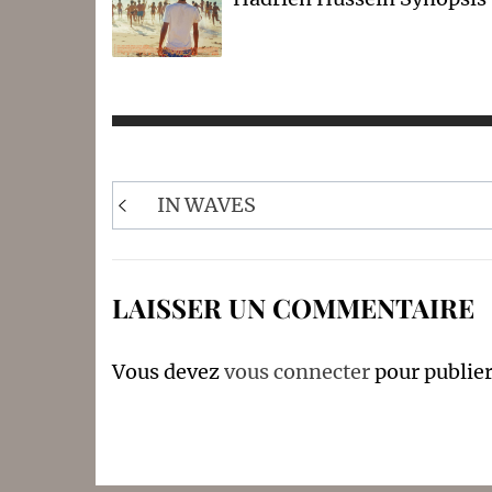
Navigation
IN WAVES
de
l’article
LAISSER UN COMMENTAIRE
Vous devez
vous connecter
pour publie