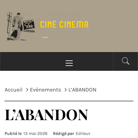
Passer
au
contenu
Menu
principal
Accueil
Evènements
L’ABANDON
L’ABANDON
Publié le
13 mai 2026
Rédigé par
Editeur