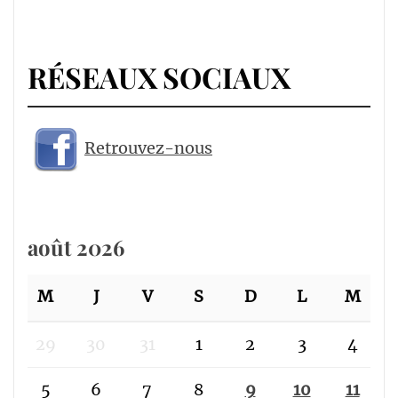
RÉSEAUX SOCIAUX
Retrouvez-nous
août 2026
M
J
V
S
D
L
M
29
30
31
1
2
3
4
5
6
7
8
9
10
11