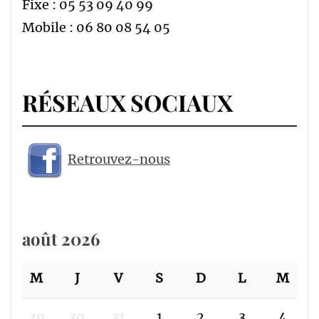
Fixe : 05 53 09 40 99
Mobile : 06 80 08 54 05
RÉSEAUX SOCIAUX
Retrouvez-nous
août 2026
M
J
V
S
D
L
M
29
30
31
1
2
3
4