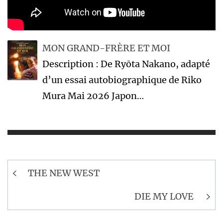
MON GRAND-FRÈRE ET MOI
Description : De Ryōta Nakano, adapté
d’un essai autobiographique de Riko
Mura Mai 2026 Japon…
Navigation
THE NEW WEST
de
l’article
DIE MY LOVE