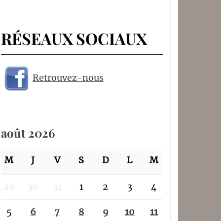
RÉSEAUX SOCIAUX
Retrouvez-nous
août 2026
M
J
V
S
D
L
M
29
30
31
1
2
3
4
5
6
7
8
9
10
11