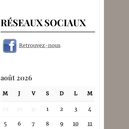
RÉSEAUX SOCIAUX
Retrouvez-nous
août 2026
M
J
V
S
D
L
M
29
30
31
1
2
3
4
5
6
7
8
9
10
11