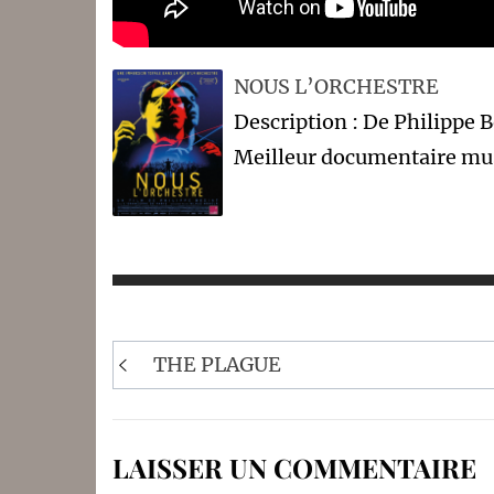
NOUS L’ORCHESTRE
Description : De Philippe 
Meilleur documentaire mu
Navigation
THE PLAGUE
de
l’article
LAISSER UN COMMENTAIRE