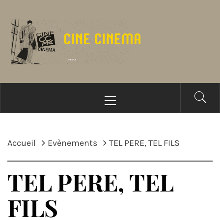
Passer
au
contenu
Menu
principal
Accueil
Evènements
TEL PERE, TEL FILS
TEL PERE, TEL
FILS