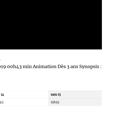
E
019 00h43 min Animation Dès 3 ans Synopsis :
 14
sam 15
45
15h35