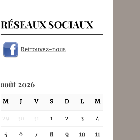
RÉSEAUX SOCIAUX
Retrouvez-nous
août 2026
M
J
V
S
D
L
M
29
30
31
1
2
3
4
5
6
7
8
9
10
11