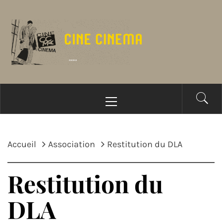
Passer
au
contenu
Menu
principal
Accueil
Association
Restitution du DLA
Restitution du
DLA