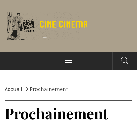
Passer
au
contenu
Menu
principal
Accueil
Prochainement
Prochainement