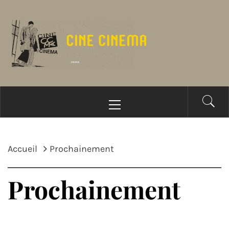
Passer
au
contenu
Menu
principal
Accueil
Prochainement
Prochainement