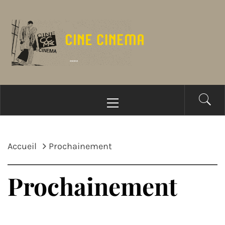
Passer
au
contenu
Menu
principal
Accueil
Prochainement
Prochainement