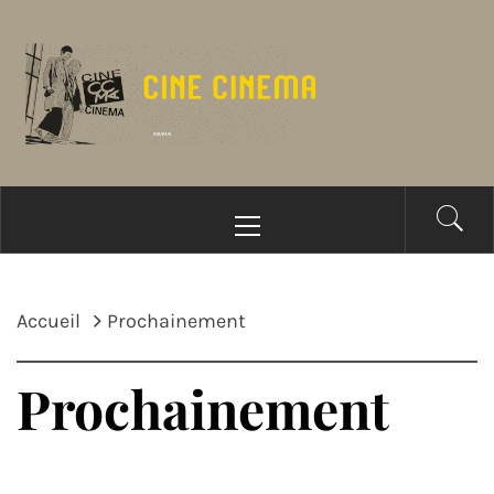
Passer
au
contenu
Menu
principal
Accueil
Prochainement
Prochainement