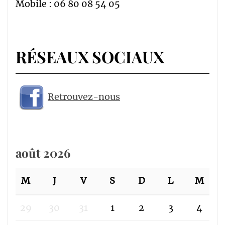
Mobile : 06 80 08 54 05
RÉSEAUX SOCIAUX
Retrouvez-nous
août 2026
M
J
V
S
D
L
M
29
30
31
1
2
3
4