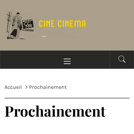
Passer
au
contenu
Menu
principal
Accueil
Prochainement
Prochainement