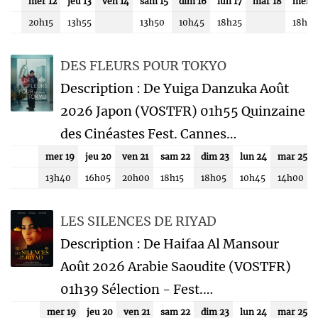
mer 12
jeu 13
ven 14
sam 15
dim 16
lun 17
mar 18
mer 1
20h15
13h55
13h50
10h45
18h25
18h4
DES FLEURS POUR TOKYO
Description : De Yuiga Danzuka Août
2026 Japon (VOSTFR) 01h55 Quinzaine
des Cinéastes Fest. Cannes…
mer 19
jeu 20
ven 21
sam 22
dim 23
lun 24
mar 25
13h40
16h05
20h00
18h15
18h05
10h45
14h00
LES SILENCES DE RIYAD
Description : De Haifaa Al Mansour
Août 2026 Arabie Saoudite (VOSTFR)
01h39 Sélection - Fest.…
mer 19
jeu 20
ven 21
sam 22
dim 23
lun 24
mar 25