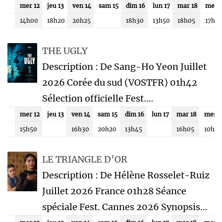
mer 12
jeu 13
ven 14
sam 15
dim 16
lun 17
mar 18
mer 
14h00
18h20
20h25
18h30
13h50
18h05
17h0
THE UGLY
Description : De Sang-Ho Yeon Juillet
2026 Corée du sud (VOSTFR) 01h42
Sélection officielle Fest.…
mer 12
jeu 13
ven 14
sam 15
dim 16
lun 17
mar 18
mer 1
15h50
16h30
20h20
13h45
16h05
10h45
LE TRIANGLE D’OR
Description : De Hélène Rosselet-Ruiz
Juillet 2026 France 01h28 Séance
spéciale Fest. Cannes 2026 Synopsis…