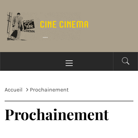
Passer
au
contenu
Menu
principal
Accueil
Prochainement
Prochainement