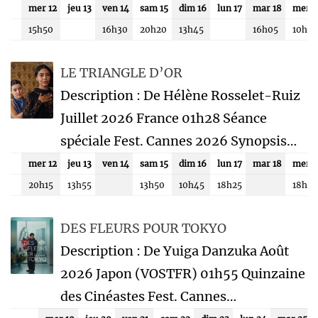
mer 12
jeu 13
ven 14
sam 15
dim 16
lun 17
mar 18
mer 1
15h50
16h30
20h20
13h45
16h05
10h45
LE TRIANGLE D’OR
Description : De Hélène Rosselet-Ruiz
Juillet 2026 France 01h28 Séance
spéciale Fest. Cannes 2026 Synopsis…
mer 12
jeu 13
ven 14
sam 15
dim 16
lun 17
mar 18
mer 1
20h15
13h55
13h50
10h45
18h25
18h4
DES FLEURS POUR TOKYO
Description : De Yuiga Danzuka Août
2026 Japon (VOSTFR) 01h55 Quinzaine
des Cinéastes Fest. Cannes…