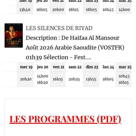
mer 19
jeu 20
ven 21
sam 22
dim 23
lun 24
mar 25
13h40
16h05
20h00
18h15
18h05
10h45
14h00
LES SILENCES DE RIYAD
Description : De Haifaa Al Mansour
Août 2026 Arabie Saoudite (VOSTFR)
01h39 Sélection - Fest.…
mer 19
jeu 20
ven 21
sam 22
dim 23
lun 24
mar 25
14h00
10h45
20h20
16h15
20h25
13h55
18h05
18h20
16h15
LES PROGRAMMES (PDF)