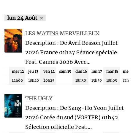
lun 24 Août
LES MATINS MERVEILLEUX
Description : De Avril Besson Juillet
2026 France 01h27 Séance spéciale
Fest. Cannes 2026 Avec…
mer 12
jeu 13
ven 14
sam 15
dim 16
lun 17
mar 18
mer 
14h00
18h20
20h25
18h30
13h50
18h05
17h0
THE UGLY
Description : De Sang-Ho Yeon Juillet
2026 Corée du sud (VOSTFR) 01h42
Sélection officielle Fest.…