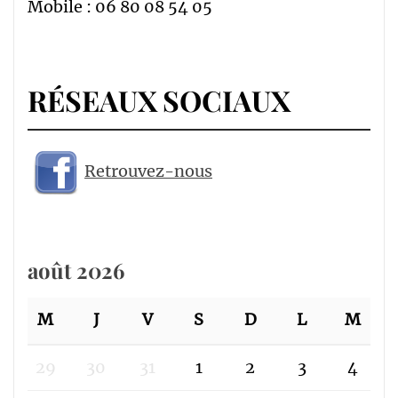
Mobile : 06 80 08 54 05
RÉSEAUX SOCIAUX
Retrouvez-nous
août 2026
M
J
V
S
D
L
M
29
30
31
1
2
3
4