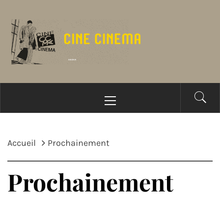
Passer
au
contenu
Menu
principal
Accueil
Prochainement
Prochainement