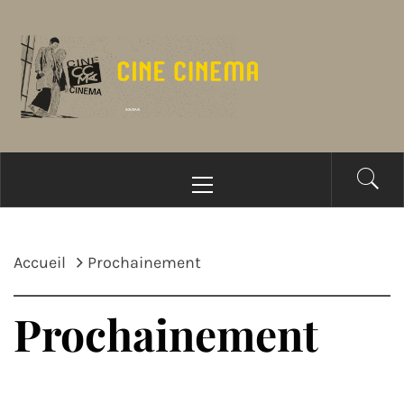
Passer
au
contenu
Menu
principal
Accueil
Prochainement
Prochainement