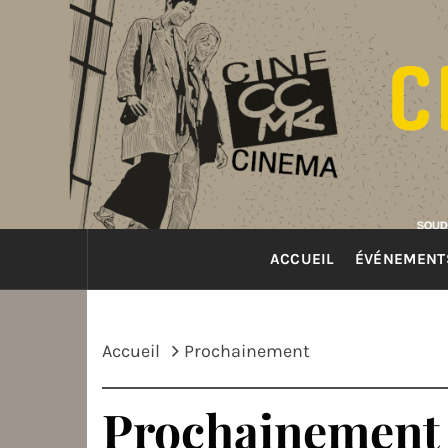
Passer
au
contenu
ACCUEIL
ÉVÉNEMENT
Accueil
Prochainement
Prochainement