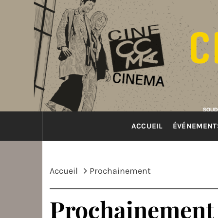
Passer
au
contenu
ACCUEIL
ÉVÉNEMENT
Accueil
Prochainement
Prochainement