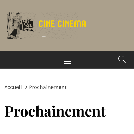
Passer
au
contenu
Menu
principal
Accueil
Prochainement
Prochainement